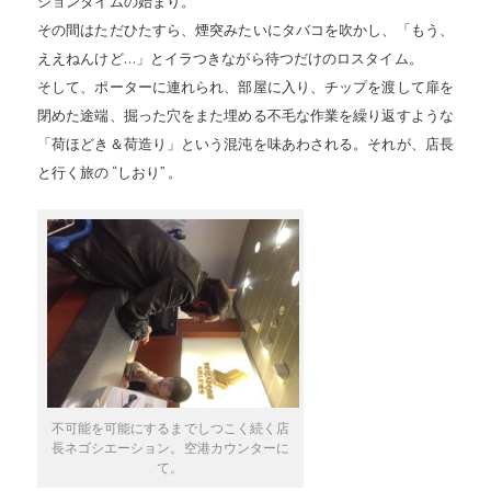
ションタイムの始まり。
その間はただひたすら、煙突みたいにタバコを吹かし、「もう、
ええねんけど…」とイラつきながら待つだけのロスタイム。
そして、ポーターに連れられ、部屋に入り、チップを渡して扉を
閉めた途端、掘った穴をまた埋める不毛な作業を繰り返すような
「荷ほどき＆荷造り」という混沌を味あわされる。それが、店長
と行く旅の “しおり” 。
不可能を可能にするまでしつこく続く店
長ネゴシエーション。空港カウンターに
て。