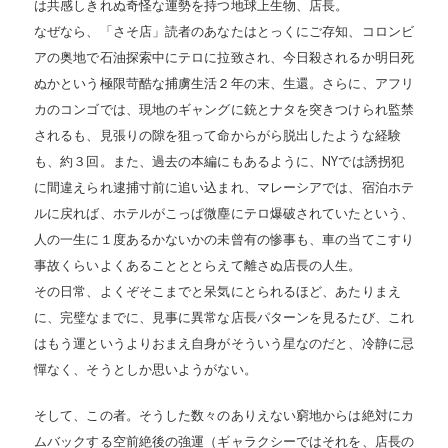
は共感しきれぬ奇怪な運勢を持つ地球上生物、店長。
なぜなら、「さそ店」読者のあなたはとっくにご存知、コロンビ
アの奥地で石油探索中にテロに拉致され、今日殺されるか明日死
ぬかという極限苛酷な捕虜生活２年の末、生還。さらに、アフリ
カのコンゴでは、現地のギャングに銃とナタを突きつけられ監禁
されるも、見張りの隙を狙って命からがら脱出したような経験
も、約３回。また、過去の本編にもあるように、NYでは誘拐犯
に間違えられ逮捕寸前に追い込まれ、マレーシアでは、宿泊ホテ
ルに戻れば、ホテルがこっぱ微塵にテロ爆破されていたという、
人の一生に１度あるかないかの未曾有の惨事も、車の当てこすり
事故くらいよくあることととらえて離さぬ店長の人生。
その日常、よくぞそこまでと呆気にとられるほど、あたりまえ
に、完璧なまでに、見事に異常な店長パターンを見るたび、これ
はもう運というよりおまえ自身がそういう星なのだと、冷静に忌
憚なく、そうとしか思いようがない。
そして、この者。そうした数々のありえない窮地からは絶対にカ
ムバックする空前絶後の強運（ギャラクシーではそれを、店長の