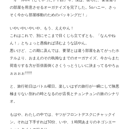
の部屋を用意させるオーガナイズを完了した。Soハニー、さっ
そく今から部屋移動のためのパッキングだ！」
いやいやいやいや、もう、ええやん！
これはこれで、別にそこまで目くじら立てずとも、「なんやね
ん！」とちょっと愚痴れば済むような話やん。
悪いけど、この期に及んでは、要望とは違う部屋をあてがったホ
テルより、おまえのその執拗なまでのオーガナイズ、今からまた
荷造りする方が百倍面倒くさくうっとうしいに決まってるやろぉ
ぉぉぉぉ!!!!!!
と、旅行初日はバトル曜日。楽しいはずの旅行が一瞬にして険悪
極まりない別れの時となるのが店長とチュンチュンの旅のシナリ
オ。
もはや、わたしの中では、ヤツがフロントデスクにチャックイ
ン。それは下手すれば30分、いや、１時間あまりのネゴシエー