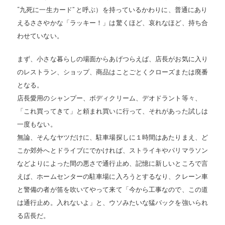
“九死に一生カード” と呼ぶ）を持っているかわりに、普通にあり
えるささやかな「ラッキー！」は驚くほど、哀れなほど、持ち合
わせていない。
まず、小さな暮らしの場面からあげつらえば、店長がお気に入り
のレストラン、ショップ、商品はことごとくクローズまたは廃番
となる。
店長愛用のシャンプー、ボディクリーム、デオドラント等々、
「これ買ってきて」と頼まれ買いに行って、それがあった試しは
一度もない。
無論、そんなヤツだけに、駐車場探しに１時間はあたりまえ、ど
こか郊外へとドライブにでかければ、ストライキやパリマラソン
などよりによった間の悪さで通行止め、記憶に新しいところで言
えば、ホームセンターの駐車場に入ろうとするなり、クレーン車
と警備の者が笛を吹いてやって来て「今から工事なので、この道
は通行止め。入れないよ」と、ウソみたいな猛バックを強いられ
る店長だ。