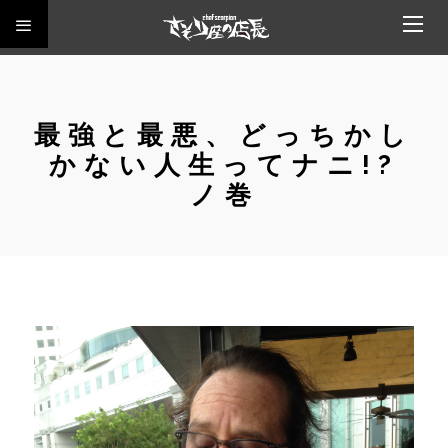
最強と最悪、どっちかし
かない人生ってナニ!?
ノ巻