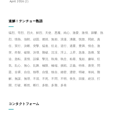
April 2016
(2)
速解！テンチョー熟語
猛烈、苛烈、烈火、鮮烈、天使、悪魔、純心、激愛、激情、躁鬱、熱
烈、情熱、強靭、頑固、燃焼、無頼、浪漫、沸騰、恍惚、悶絶、責
任、実行、決断、突撃、猛進、狂走、逆行、過重、豊満、情念、激
突、炸裂、破裂、決壊、難破、沈没、浮上、上昇、急激、急務、緊
迫、急転、直情、誤爆、撃沈、執拗、執念、粘着、鬼姑、嫌味、狂
気、乱心、無心、乱舞、極限、極端、挑戦、正義、特殊、唐突、問
題、全裸、自信、独尊、自慢、独自、緻密、濃密、明確、単純、難
解、無謀、無理、不屈、不死、不問、不明、喪失、回復、絶頂、打
開、打破、断然、断行、多動、多難、多発
コンタクトフォーム