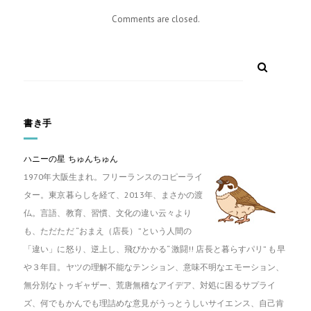
Comments are closed.
書き手
ハニーの星
ちゅんちゅん
1970年大阪生まれ。フリーランスのコピーライ
ター。東京暮らしを経て、2013年、まさかの渡
仏。言語、教育、習慣、文化の違い云々より
も、ただただ “おまえ（店長）”という人間の
「違い」に怒り、逆上し、飛びかかる“ 激闘!! 店長と暮らすパリ” も早
や３年目。ヤツの理解不能なテンション、意味不明なエモーション、
無分別なトゥギャザー、荒唐無稽なアイデア、対処に困るサプライ
ズ、何でもかんでも理詰めな意見がうっとうしいサイエンス、自己肯