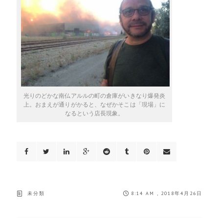
光りのどかな南仏アルルの町の倉庫がいきなり爆発炎
上。おまえが通りがかると、なぜかそこは「現場」に
なるという店長現象。
未分類
8:14 AM , 2018年4月26日