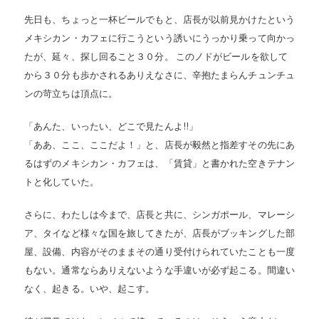
先日も、ちょっと一杯ビールでもと、店長が以前見かけたという
メキシカン・カフェに行こうという誘いにうっかり乗って向かっ
たが、延々、探し回ること３０分。 このノドがビールを欲して
から３０分も歩かされるありえなさに、辛抱たまらんチュンチュ
ンの苛立ちは頂点に。
「あんた、いったい、どこで見たんよ!!」
「ああ、ここ、ここだよ！」と、店長が毅然と指差すその先にあ
るはずのメキシカン・カフェは、「賃貸」と書かれた空きテナン
トと化していた。
さらに、わたしは今まで、店長と共に、シンガポール、マレーシ
ア、タイなど様々な国を旅してきたが、店長がブッキングした部
屋、設備、内容がそのままその通り受付けられていたことも一度
もない。通常ならありえないような手違いが必ず起こる。間違い
なく、起きる。いや、起こす。