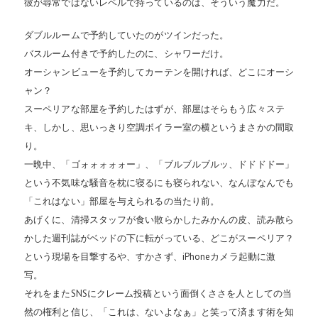
彼が尋常ではないレベルで持っているのは、そういう魔力だ。
ダブルルームで予約していたのがツインだった。
バスルーム付きで予約したのに、シャワーだけ。
オーシャンビューを予約してカーテンを開ければ、どこにオーシ
ャン？
スーペリアな部屋を予約したはずが、部屋はそらもう広々ステ
キ、しかし、思いっきり空調ボイラー室の横というまさかの間取
り。
一晩中、「ゴォォォォォー」、「ブルブルブルッ、ドドドドー」
という不気味な騒音を枕に寝るにも寝られない、なんぼなんでも
「これはない」部屋を与えられるの当たり前。
あげくに、清掃スタッフが食い散らかしたみかんの皮、読み散ら
かした週刊誌がベッドの下に転がっている、どこがスーペリア？
という現場を目撃するや、すかさず、iPhoneカメラ起動に激
写。
それをまたSNSにクレーム投稿という面倒くささを人としての当
然の権利と信じ、「これは、ないよなぁ」と笑って済ます術を知