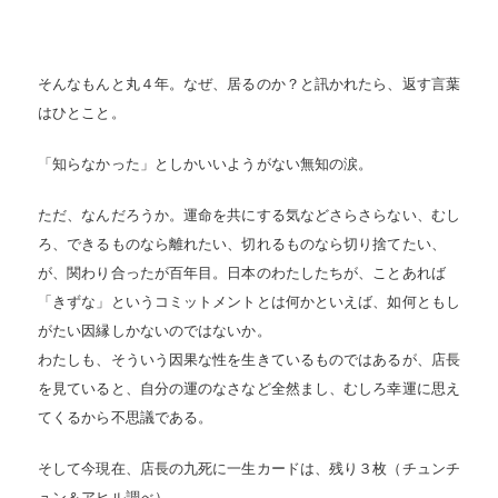
そんなもんと丸４年。なぜ、居るのか？と訊かれたら、返す言葉
はひとこと。
「知らなかった」としかいいようがない無知の涙。
ただ、なんだろうか。運命を共にする気などさらさらない、むし
ろ、できるものなら離れたい、切れるものなら切り捨てたい、
が、関わり合ったが百年目。日本のわたしたちが、ことあれば
「きずな」というコミットメントとは何かといえば、如何ともし
がたい因縁しかないのではないか。
わたしも、そういう因果な性を生きているものではあるが、店長
を見ていると、自分の運のなさなど全然まし、むしろ幸運に思え
てくるから不思議である。
そして今現在、店長の九死に一生カードは、残り３枚（チュンチ
ュン＆アヒル調べ）。