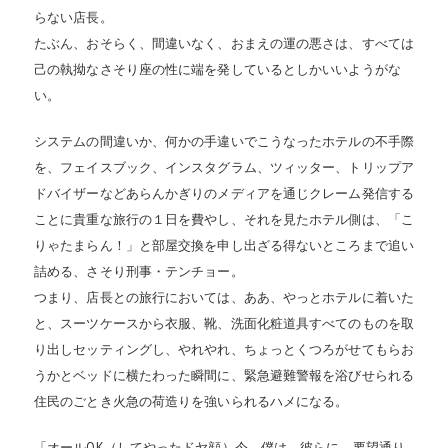
らない店長。
たぶん、おそらく、間違いなく、おまえの運の悪さは、すべては
己の執拗なさそり座の性に端を発しているとしかいいようがな
い。
システムの間違いか、何かの手違いでこうなったホテルの不手際
を、フェイスブック、インスタグラム、ツィッター、トリップア
ドバイザーなどあらんかぎりのメディアを通じクレーム発信する
ことに貴重な旅行の１日を費やし、それを見たホテル側は、「こ
りゃたまらん！」と部屋交換を申し出ざる得ないところまで追い
詰める、さそり刑事・テンチョー。
つまり、店長との旅行においては、ああ、やっとホテルに着いた
と、スーツケースから衣服、靴、洗面化粧道具すべてのものを取
り出しセッティングし、やれやれ、ちょっとくつろがせてもらお
うかとベッドに横たわった瞬間に、緊急避難警報を浴びせられる
住民のごとき火急の荷造りを強いられるハメになる。
「オールOK（してやったドヤ顔）今、僕は、彼らに、要望通り